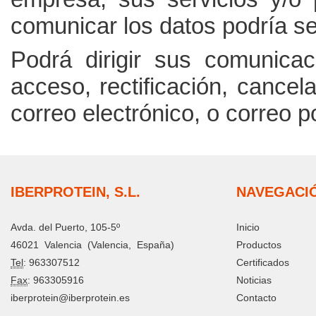
comunicar los datos podría se
Podrá dirigir sus comunicac
acceso, rectificación, cancel
correo electrónico, o correo po
IBERPROTEIN, S.L.
NAVEGACI
Avda. del Puerto, 105-5º
Inicio
46021
Valencia
(
Valencia
,
España
)
Productos
Tel
:
963307512
Certificados
Fax
:
963305916
Noticias
iberprotein@iberprotein.es
Contacto