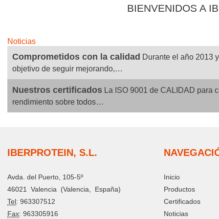
BIENVENIDOS A I
Noticias
Comprometidos con la calidad
Durante el año 2013 y
objetivo de seguir mejorando,…
Nuestros certificados
La ISO 9001 de CALIDAD para c
rendimiento sobre todos…
IBERPROTEIN, S.L.
NAVEGACI
Avda. del Puerto, 105-5º
Inicio
46021
Valencia
(
Valencia
,
España
)
Productos
Tel
:
963307512
Certificados
Fax
:
963305916
Noticias